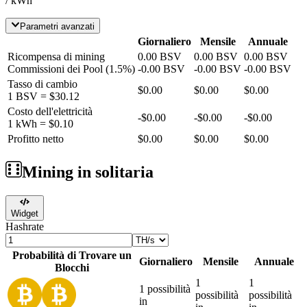
/ kWh
Parametri avanzati
Giornaliero
Mensile
Annuale
Ricompensa di mining
0.00
BSV
0.00
BSV
0.00
BSV
Commissioni dei Pool
(
1.5
%)
-
0.00
BSV
-
0.00
BSV
-
0.00
BSV
Tasso di cambio
$0.00
$0.00
$0.00
1
BSV
=
$30.12
Costo dell'elettricità
-
$0.00
-
$0.00
-
$0.00
1 kWh =
$0.10
Profitto netto
$0.00
$0.00
$0.00
Mining in solitaria
Widget
Hashrate
Probabilità di Trovare un
Giornaliero
Mensile
Annuale
Blocchi
1
1
1 possibilità
possibilità
possibilità
in