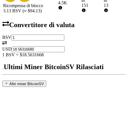
in
in
4.5K
151
13
Ricompensa di blocco
3.13
BSV
(≈
$94.13
)
Convertitore di valuta
BSV
USD
1
BSV
=
$18.5631668
Ultimi Miner BitcoinSV Rilasciati
Altri miner BitcoinSV