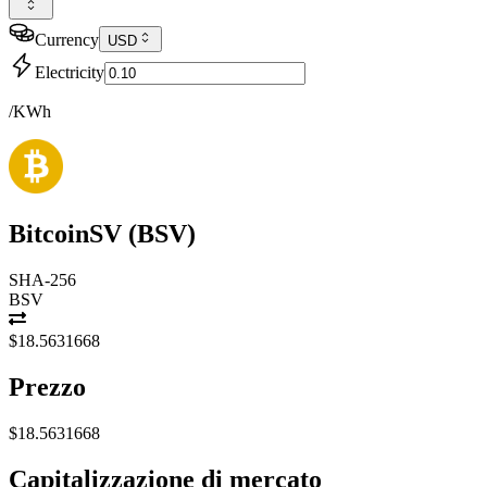
Currency
USD
Electricity
/KWh
BitcoinSV
(
BSV
)
SHA-256
BSV
$18.5631668
Prezzo
$18.5631668
Capitalizzazione di mercato