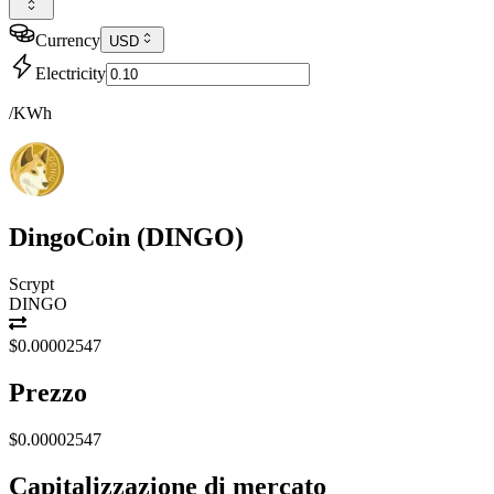
Currency
USD
Electricity
/KWh
DingoCoin
(
DINGO
)
Scrypt
DINGO
$0.00002547
Prezzo
$0.00002547
Capitalizzazione di mercato