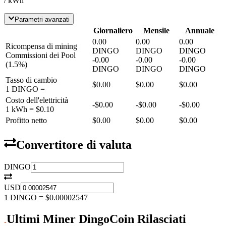
/ kWh
Parametri avanzati
Giornaliero
Mensile
Annuale
0.00
0.00
0.00
Ricompensa di mining
DINGO
DINGO
DINGO
Commissioni dei Pool
-
0.00
-
0.00
-
0.00
(
1.5
%)
DINGO
DINGO
DINGO
Tasso di cambio
$0.00
$0.00
$0.00
1
DINGO
=
Costo dell'elettricità
-
$0.00
-
$0.00
-
$0.00
1 kWh =
$0.10
Profitto netto
$0.00
$0.00
$0.00
Convertitore di valuta
DINGO
USD
1
DINGO
=
$0.00002547
Ultimi Miner DingoCoin Rilasciati