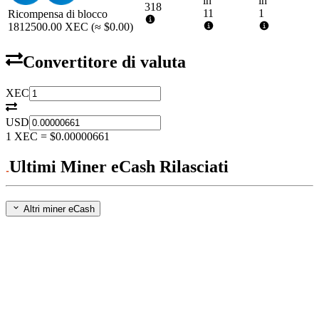
in
in
318
11
1
Ricompensa di blocco
1812500.00
XEC
(≈
$0.00
)
Convertitore di valuta
XEC
USD
1
XEC
=
$0.00000661
Ultimi Miner eCash Rilasciati
Altri miner eCash