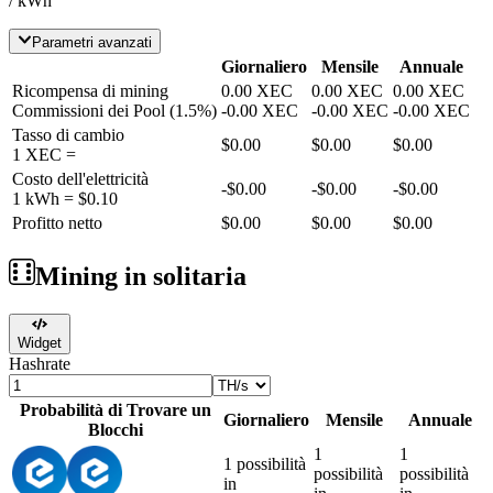
/ kWh
Parametri avanzati
Giornaliero
Mensile
Annuale
Ricompensa di mining
0.00
XEC
0.00
XEC
0.00
XEC
Commissioni dei Pool
(
1.5
%)
-
0.00
XEC
-
0.00
XEC
-
0.00
XEC
Tasso di cambio
$0.00
$0.00
$0.00
1
XEC
=
Costo dell'elettricità
-
$0.00
-
$0.00
-
$0.00
1 kWh =
$0.10
Profitto netto
$0.00
$0.00
$0.00
Mining in solitaria
Widget
Hashrate
Probabilità di Trovare un
Giornaliero
Mensile
Annuale
Blocchi
1
1
1 possibilità
possibilità
possibilità
in