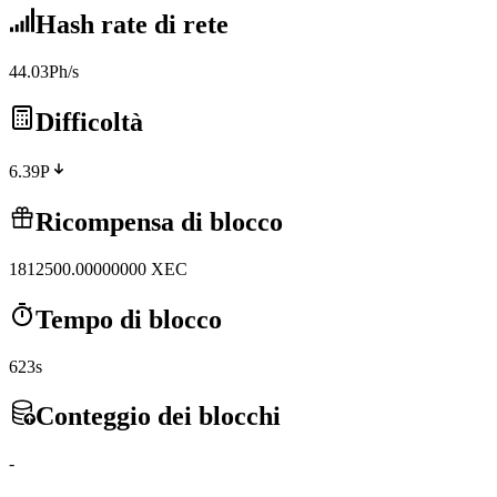
Hash rate di rete
44.03Ph/s
Difficoltà
6.39P
Ricompensa di blocco
1812500.00000000
XEC
Tempo di blocco
623s
Conteggio dei blocchi
-