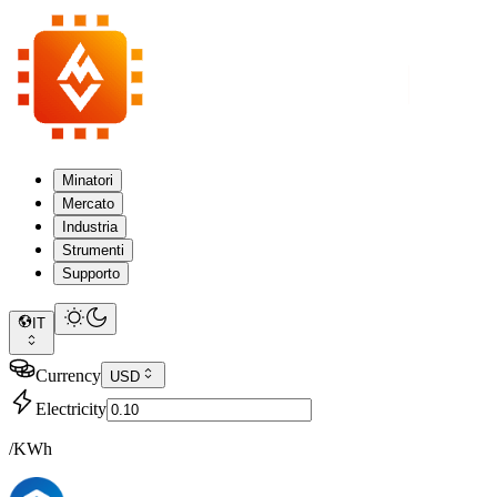
Minatori
Mercato
Industria
Strumenti
Supporto
IT
Currency
USD
Electricity
/KWh