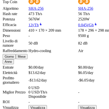
Top Coin
Algoritmo
SHA-256
SHA-256
Hash rate
473 Th/s
56 Th/s
Potenza
5676W
2520W
Efficacia
12j/Th
0.045j/Gh
Dimensioni
410 × 170 × 209 mm
178 × 296 × 298 m
Peso
-
9500 g
Livello di
50 dB
82 dB
rumore
Raffreddamento
Hydro-cooling
Air
Giorno
Mese
Anno
Entrate
$0.00
/day
$0.00
/day
Elettricità
$13.62
/day
$6.05
/day
Profitto
-$13.62
/day
-$6.05
/day
giornaliero
0 USD
Miglior Prezzo
0 USD/Th/s
-
Disponibile
ROI
-
-
Visualizza
Visualizza
Visualizza