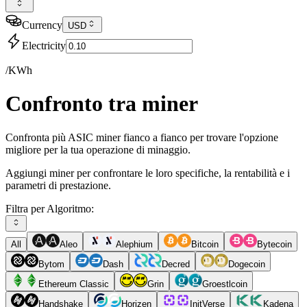
Currency
USD
Electricity
/KWh
Confronto tra miner
Confronta più ASIC miner fianco a fianco per trovare l'opzione
migliore per la tua operazione di minaggio.
Aggiungi miner per confrontare le loro specifiche, la rentabilità e i
parametri di prestazione.
Filtra per Algoritmo:
All
Aleo
Alephium
Bitcoin
Bytecoin
Bytom
Dash
Decred
Dogecoin
Ethereum Classic
Grin
Groestlcoin
Handshake
Horizen
InitVerse
Kadena