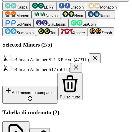
Kaspa
LBRY
Litecoin
Monacoin
Monero
Nervos
Nexa
Radiant
ScPrime
SiaClassic
SiaCoin
Sumokoin
Tari
Xphere
Zcash
Selected Miners (
2
/5)
Bitmain
Antminer S21 XP Hyd (473Th)
Bitmain
Antminer S17 (56Th)
Add miners to compare...
Pulisci tutto
Tabella di confronto
(
2
)