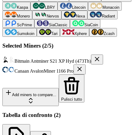
Kaspa
LBRY
Litecoin
Monacoin
Monero
Nervos
Nexa
Radiant
ScPrime
SiaClassic
SiaCoin
Sumokoin
Tari
Xphere
Zcash
Selected Miners (
2
/5)
Bitmain
Antminer S21 XP Hyd (473Th)
Canaan
AvalonMiner 1166 Pro
Add miners to compare...
Pulisci tutto
Tabella di confronto
(
2
)