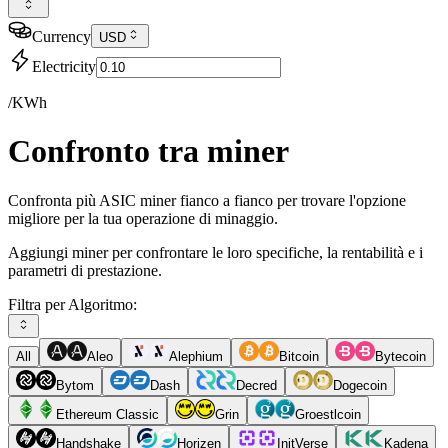
Currency
USD
Electricity
/KWh
Confronto tra miner
Confronta più ASIC miner fianco a fianco per trovare l'opzione
migliore per la tua operazione di minaggio.
Aggiungi miner per confrontare le loro specifiche, la rentabilità e i
parametri di prestazione.
Filtra per Algoritmo:
All
Aleo
Alephium
Bitcoin
Bytecoin
Bytom
Dash
Decred
Dogecoin
Ethereum Classic
Grin
Groestlcoin
Handshake
Horizen
InitVerse
Kadena