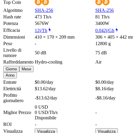
Top Coin
Algoritmo
SHA-256
SHA-256
Hash rate
473 Th/s
81 Th/s
Potenza
5676W
3400W
Efficacia
12j/Th
0.042j/Gh
Dimensioni
410 × 170 × 209 mm
306 × 405 × 442 m
Peso
-
12800 g
Livello di
50 dB
75 dB
rumore
Raffreddamento
Hydro-cooling
Air
Giorno
Mese
Anno
Entrate
$0.00
/day
$0.00
/day
Elettricità
$13.62
/day
$8.16
/day
Profitto
-$13.62
/day
-$8.16
/day
giornaliero
0 USD
Miglior Prezzo
0 USD/Th/s
-
Disponibile
ROI
-
-
Visualizza
Visualizza
Visualizza