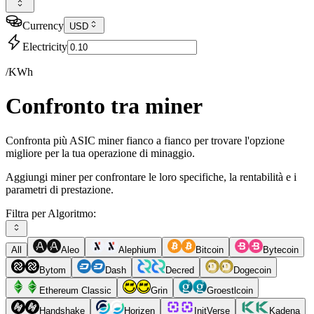
Currency
USD
Electricity
/KWh
Confronto tra miner
Confronta più ASIC miner fianco a fianco per trovare l'opzione
migliore per la tua operazione di minaggio.
Aggiungi miner per confrontare le loro specifiche, la rentabilità e i
parametri di prestazione.
Filtra per Algoritmo:
All
Aleo
Alephium
Bitcoin
Bytecoin
Bytom
Dash
Decred
Dogecoin
Ethereum Classic
Grin
Groestlcoin
Handshake
Horizen
InitVerse
Kadena