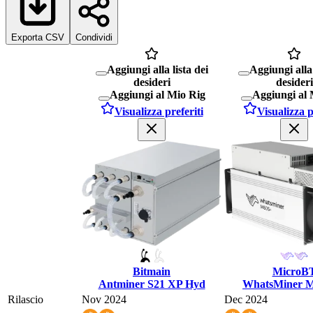
Exporta CSV
Condividi
Aggiungi alla lista dei
Aggiungi alla 
desideri
desideri
Aggiungi al Mio Rig
Aggiungi al 
Visualizza preferiti
Visualizza p
Bitmain
MicroB
Antminer S21 XP Hyd
WhatsMiner 
Rilascio
Nov 2024
Dec 2024