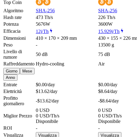
Top Coin
Algoritmo
SHA-256
SHA-256
Hash rate
473 Th/s
226 Th/s
Potenza
5676W
3600W
Efficacia
12j/Th
15.929j/Th
Dimensioni
410 × 170 × 209 mm
430 × 155 × 226 m
Peso
-
13500 g
Livello di
50 dB
75 dB
rumore
Raffreddamento
Hydro-cooling
Air
Giorno
Mese
Anno
Entrate
$0.00
/day
$0.00
/day
Elettricità
$13.62
/day
$8.64
/day
Profitto
-$13.62
/day
-$8.64
/day
giornaliero
0 USD
0 USD
Miglior Prezzo
0 USD/Th/s
0 USD/Th/s
Disponibile
Disponibile
ROI
-
-
Visualizza
Visualizza
Visualizza