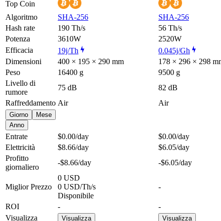
Top Coin
Algoritmo
SHA-256
SHA-256
Hash rate
190 Th/s
56 Th/s
Potenza
3610W
2520W
Efficacia
19j/Th
0.045j/Gh
Dimensioni
400 × 195 × 290 mm
178 × 296 × 298 m
Peso
16400 g
9500 g
Livello di
75 dB
82 dB
rumore
Raffreddamento
Air
Air
Giorno
Mese
Anno
Entrate
$0.00
/day
$0.00
/day
Elettricità
$8.66
/day
$6.05
/day
Profitto
-$8.66
/day
-$6.05
/day
giornaliero
0 USD
Miglior Prezzo
0 USD/Th/s
-
Disponibile
ROI
-
-
Visualizza
Visualizza
Visualizza