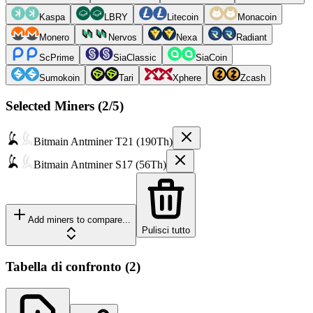
Kaspa
LBRY
Litecoin
Monacoin
Monero
Nervos
Nexa
Radiant
ScPrime
SiaClassic
SiaCoin
Sumokoin
Tari
Xphere
Zcash
Selected Miners (
2
/5)
Bitmain
Antminer T21 (190Th)
Bitmain
Antminer S17 (56Th)
Add miners to compare...
Pulisci tutto
Tabella di confronto
(
2
)