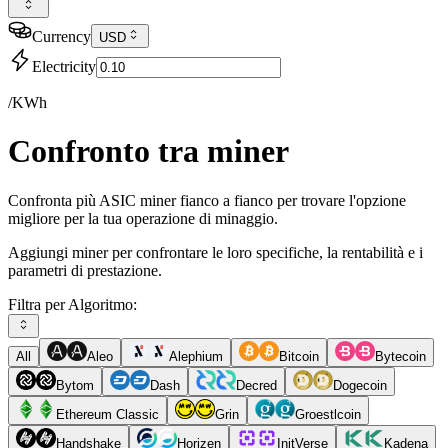
Currency
USD
Electricity
/KWh
Confronto tra miner
Confronta più ASIC miner fianco a fianco per trovare l'opzione
migliore per la tua operazione di minaggio.
Aggiungi miner per confrontare le loro specifiche, la rentabilità e i
parametri di prestazione.
Filtra per Algoritmo:
All
Aleo
Alephium
Bitcoin
Bytecoin
Bytom
Dash
Decred
Dogecoin
Ethereum Classic
Grin
Groestlcoin
Handshake
Horizen
InitVerse
Kadena