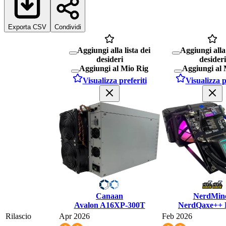
Exporta CSV
Condividi
Aggiungi alla lista dei
Aggiungi alla 
desideri
desideri
Aggiungi al Mio Rig
Aggiungi al 
Visualizza preferiti
Visualizza p
Canaan
NerdMin
Avalon A16XP-300T
NerdQaxe++ 
Rilascio
Apr 2026
Feb 2026