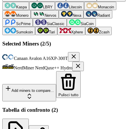
Kaspa
LBRY
Litecoin
Monacoin
Monero
Nervos
Nexa
Radiant
ScPrime
SiaClassic
SiaCoin
Sumokoin
Tari
Xphere
Zcash
Selected Miners (
2
/5)
Canaan
Avalon A16XP-300T
NerdMiner
NerdQaxe++ Hydro
Add miners to compare...
Pulisci tutto
Tabella di confronto
(
2
)