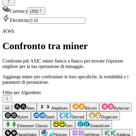
Currency
USD
Electricity
/KWh
Confronto tra miner
Confronta più ASIC miner fianco a fianco per trovare l'opzione
migliore per la tua operazione di minaggio.
Aggiungi miner per confrontare le loro specifiche, la rentabilità e i
parametri di prestazione.
Filtra per Algoritmo:
All
Aleo
Alephium
Bitcoin
Bytecoin
Bytom
Dash
Decred
Dogecoin
Ethereum Classic
Grin
Groestlcoin
Handshake
Horizen
InitVerse
Kadena