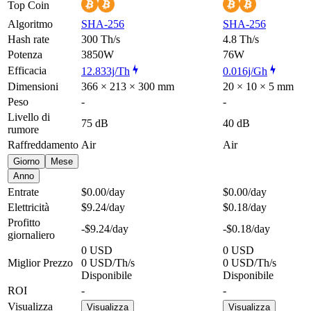
Top Coin
Algoritmo
SHA-256
SHA-256
Hash rate
300 Th/s
4.8 Th/s
Potenza
3850W
76W
Efficacia
12.833j/Th
0.016j/Gh
Dimensioni
366 × 213 × 300 mm
20 × 10 × 5 mm
Peso
-
-
Livello di
75 dB
40 dB
rumore
Raffreddamento
Air
Air
Giorno
Mese
Anno
Entrate
$0.00
/day
$0.00
/day
Elettricità
$9.24
/day
$0.18
/day
Profitto
-$9.24
/day
-$0.18
/day
giornaliero
0 USD
0 USD
Miglior Prezzo
0 USD/Th/s
0 USD/Th/s
Disponibile
Disponibile
ROI
-
-
Visualizza
Visualizza
Visualizza