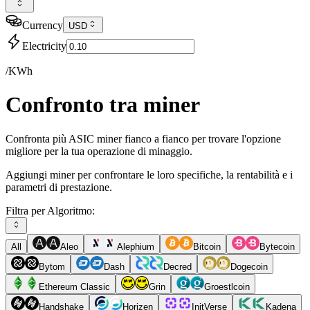
Currency
USD
Electricity
/KWh
Confronto tra miner
Confronta più ASIC miner fianco a fianco per trovare l'opzione
migliore per la tua operazione di minaggio.
Aggiungi miner per confrontare le loro specifiche, la rentabilità e i
parametri di prestazione.
Filtra per Algoritmo:
All
Aleo
Alephium
Bitcoin
Bytecoin
Bytom
Dash
Decred
Dogecoin
Ethereum Classic
Grin
Groestlcoin
Handshake
Horizen
InitVerse
Kadena