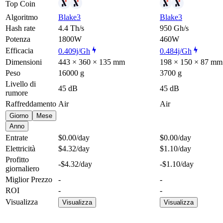
Top Coin
Algoritmo
Blake3
Blake3
Hash rate
4.4 Th/s
950 Gh/s
Potenza
1800W
460W
Efficacia
0.409j/Gh
0.484j/Gh
Dimensioni
443 × 360 × 135 mm
198 × 150 × 87 mm
Peso
16000 g
3700 g
Livello di
45 dB
45 dB
rumore
Raffreddamento
Air
Air
Giorno
Mese
Anno
Entrate
$0.00
/day
$0.00
/day
Elettricità
$4.32
/day
$1.10
/day
Profitto
-$4.32
/day
-$1.10
/day
giornaliero
Miglior Prezzo
-
-
ROI
-
-
Visualizza
Visualizza
Visualizza