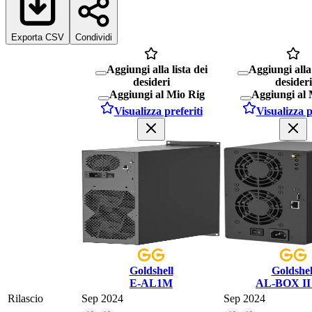
Exporta CSV
Condividi
Aggiungi alla lista dei
Aggiungi alla 
desideri
desideri
Aggiungi al Mio Rig
Aggiungi al 
Visualizza preferiti
Visualizza p
Goldshell
Goldshel
E-AL1M
AL-BOX II
Rilascio
Sep 2024
Sep 2024