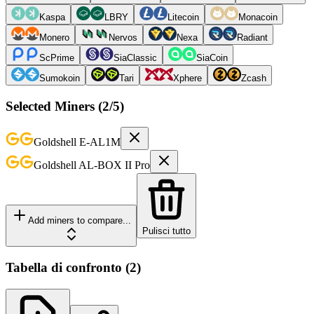
Kaspa
LBRY
Litecoin
Monacoin
Monero
Nervos
Nexa
Radiant
ScPrime
SiaClassic
SiaCoin
Sumokoin
Tari
Xphere
Zcash
Selected Miners (
2
/5)
Goldshell
E-AL1M
Goldshell
AL-BOX II Pro
Add miners to compare...
Pulisci tutto
Tabella di confronto
(
2
)