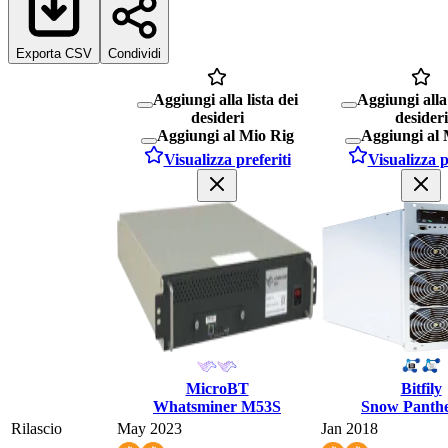
Exporta CSV
Condividi
Aggiungi alla lista dei
Aggiungi alla 
desideri
desideri
Aggiungi al Mio Rig
Aggiungi al 
Visualizza preferiti
Visualizza p
MicroBT
Bitfily
Whatsminer M53S
Snow Panth
Rilascio
May 2023
Jan 2018