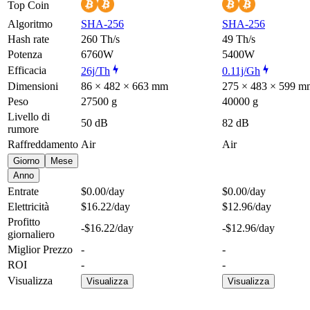
Top Coin
Algoritmo
SHA-256
SHA-256
Hash rate
260 Th/s
49 Th/s
Potenza
6760W
5400W
Efficacia
26j/Th
0.11j/Gh
Dimensioni
86 × 482 × 663 mm
275 × 483 × 599 m
Peso
27500 g
40000 g
Livello di
50 dB
82 dB
rumore
Raffreddamento
Air
Air
Giorno
Mese
Anno
Entrate
$0.00
/day
$0.00
/day
Elettricità
$16.22
/day
$12.96
/day
Profitto
-$16.22
/day
-$12.96
/day
giornaliero
Miglior Prezzo
-
-
ROI
-
-
Visualizza
Visualizza
Visualizza