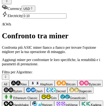
Currency
USD
Electricity
/KWh
Confronto tra miner
Confronta più ASIC miner fianco a fianco per trovare l'opzione
migliore per la tua operazione di minaggio.
Aggiungi miner per confrontare le loro specifiche, la rentabilità e i
parametri di prestazione.
Filtra per Algoritmo:
All
Aleo
Alephium
Bitcoin
Bytecoin
Bytom
Dash
Decred
Dogecoin
Ethereum Classic
Grin
Groestlcoin
Handshake
Horizen
InitVerse
Kadena