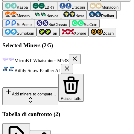
Kaspa
LBRY
Litecoin
Monacoin
Monero
Nervos
Nexa
Radiant
ScPrime
SiaClassic
SiaCoin
Sumokoin
Tari
Xphere
Zcash
Selected Miners (
2
/5)
MicroBT
Whatsminer M53S
Bitfily
Snow Panther A1
Add miners to compare...
Pulisci tutto
Tabella di confronto
(
2
)