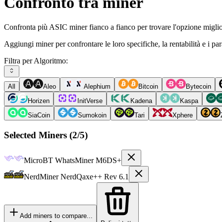
Confronto tra miner
Confronta più ASIC miner fianco a fianco per trovare l'opzione miglio
Aggiungi miner per confrontare le loro specifiche, la rentabilità e i pa
Filtra per Algoritmo:
All
Aleo
Alephium
Bitcoin
Bytecoin
Horizen
InitVerse
Kadena
Kaspa
SiaCoin
Sumokoin
Tari
Xphere
Selected Miners (
2
/5)
MicroBT
WhatsMiner M6DS+
NerdMiner
NerdQaxe++ Rev 6.1
Add miners to compare...