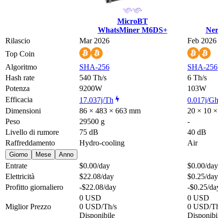
MicroBT
WhatsMiner M6DS+
Ner
Rilascio
Mar 2026
Feb 2026
Top Coin
Algoritmo
SHA-256
SHA-256
Hash rate
540 Th/s
6 Th/s
Potenza
9200W
103W
Efficacia
17.037j/Th
0.017j/G
Dimensioni
86 × 483 × 663 mm
20 × 10 
Peso
29500 g
-
Livello di rumore
75 dB
40 dB
Raffreddamento
Hydro-cooling
Air
Giorno
Mese
Anno
Entrate
$0.00
/day
$0.00
/day
Elettricità
$22.08
/day
$0.25
/day
Profitto giornaliero
-$22.08
/day
-$0.25
/da
0 USD
0 USD
Miglior Prezzo
0 USD/Th/s
0 USD/Th
Disponibile
Disponibi