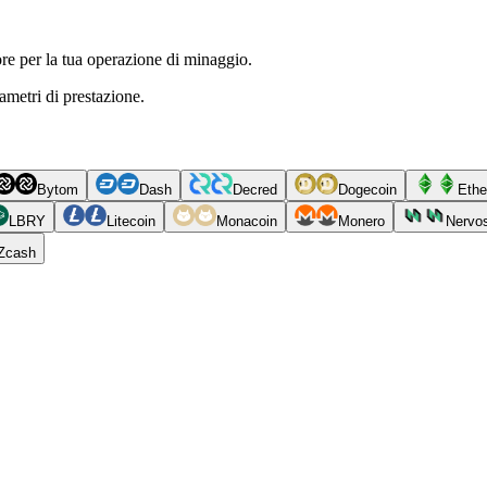
re per la tua operazione di minaggio.
rametri di prestazione.
Bytom
Dash
Decred
Dogecoin
Ethe
LBRY
Litecoin
Monacoin
Monero
Nervo
Zcash