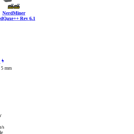
NerdMiner
dQaxe++ Rev 6.1
h
× 5 mm
y
/s
le