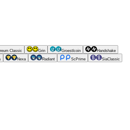
reum Classic
Grin
Groestlcoin
Handshake
s
Nexa
Radiant
ScPrime
SiaClassic