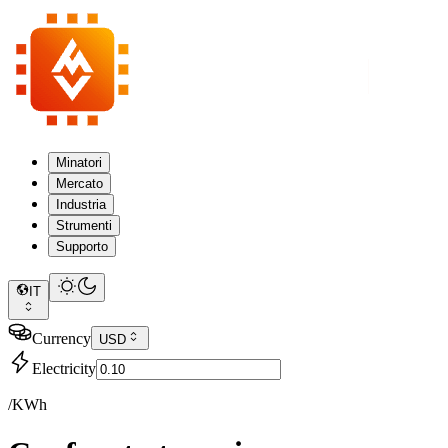
Minatori
Mercato
Industria
Strumenti
Supporto
IT
Currency
USD
Electricity
/KWh