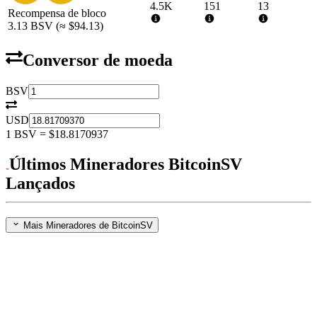
4.5K
151
13
Recompensa de bloco
3.13
BSV
(≈
$94.13
)
Conversor de moeda
BSV
USD
1
BSV
=
$18.8170937
Últimos Mineradores BitcoinSV
Lançados
Mais Mineradores de BitcoinSV