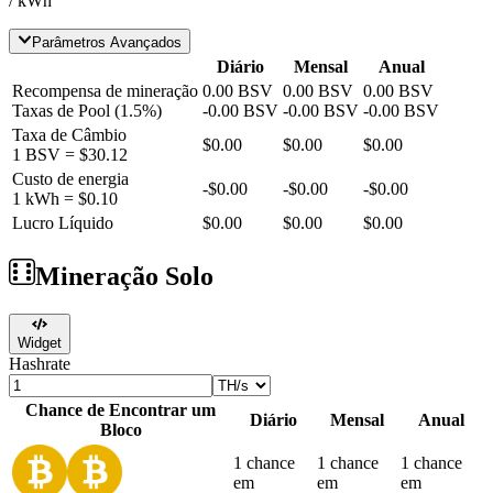
/ kWh
Parâmetros Avançados
Diário
Mensal
Anual
Recompensa de mineração
0.00
BSV
0.00
BSV
0.00
BSV
Taxas de Pool
(
1.5
%)
-
0.00
BSV
-
0.00
BSV
-
0.00
BSV
Taxa de Câmbio
$0.00
$0.00
$0.00
1
BSV
=
$30.12
Custo de energia
-
$0.00
-
$0.00
-
$0.00
1 kWh =
$0.10
Lucro Líquido
$0.00
$0.00
$0.00
Mineração Solo
Widget
Hashrate
Chance de Encontrar um
Diário
Mensal
Anual
Bloco
1 chance
1 chance
1 chance
em
em
em