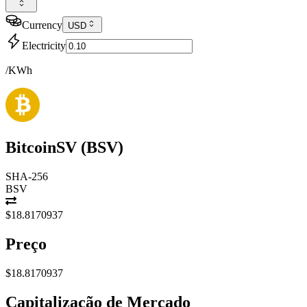
Currency
USD
Electricity
/KWh
BitcoinSV
(
BSV
)
SHA-256
BSV
$18.8170937
Preço
$18.8170937
Capitalização de Mercado