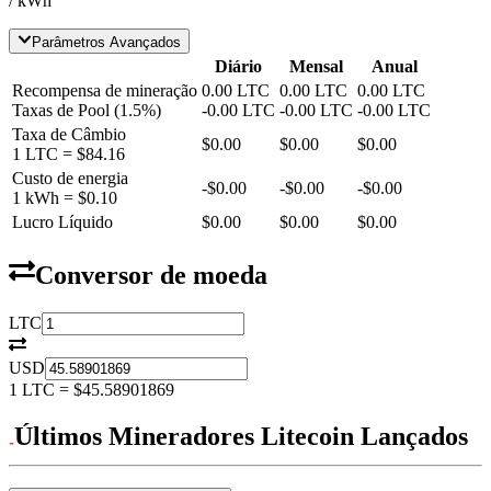
/ kWh
Parâmetros Avançados
Diário
Mensal
Anual
Recompensa de mineração
0.00
LTC
0.00
LTC
0.00
LTC
Taxas de Pool
(
1.5
%)
-
0.00
LTC
-
0.00
LTC
-
0.00
LTC
Taxa de Câmbio
$0.00
$0.00
$0.00
1
LTC
=
$84.16
Custo de energia
-
$0.00
-
$0.00
-
$0.00
1 kWh =
$0.10
Lucro Líquido
$0.00
$0.00
$0.00
Conversor de moeda
LTC
USD
1
LTC
=
$45.58901869
Últimos Mineradores Litecoin Lançados