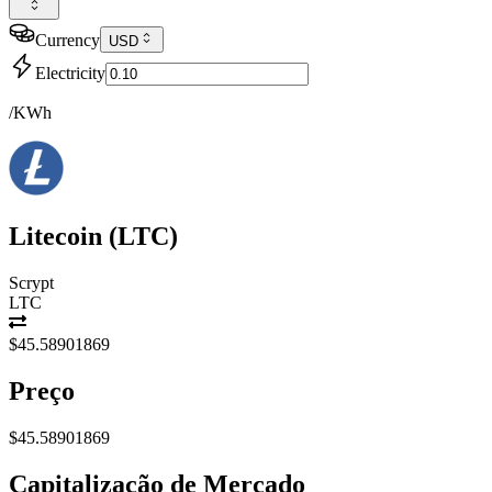
Currency
USD
Electricity
/KWh
Litecoin
(
LTC
)
Scrypt
LTC
$45.58901869
Preço
$45.58901869
Capitalização de Mercado