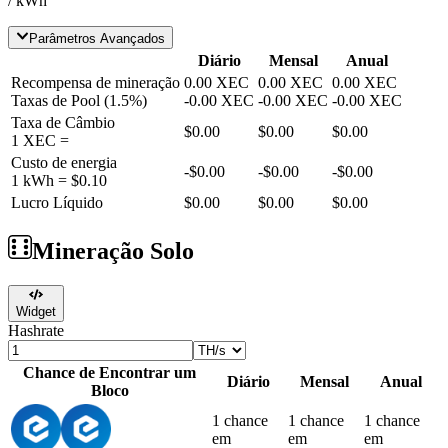
/ kWh
Parâmetros Avançados
Diário
Mensal
Anual
Recompensa de mineração
0.00
XEC
0.00
XEC
0.00
XEC
Taxas de Pool
(
1.5
%)
-
0.00
XEC
-
0.00
XEC
-
0.00
XEC
Taxa de Câmbio
$0.00
$0.00
$0.00
1
XEC
=
Custo de energia
-
$0.00
-
$0.00
-
$0.00
1 kWh =
$0.10
Lucro Líquido
$0.00
$0.00
$0.00
Mineração Solo
Widget
Hashrate
Chance de Encontrar um
Diário
Mensal
Anual
Bloco
1 chance
1 chance
1 chance
em
em
em