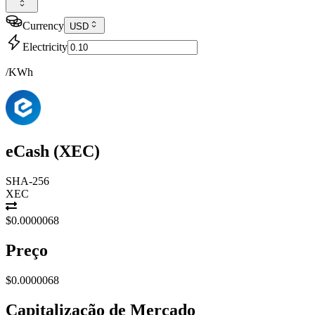
Currency
USD
Electricity
/KWh
eCash
(
XEC
)
SHA-256
XEC
$0.0000068
Preço
$0.0000068
Capitalização de Mercado