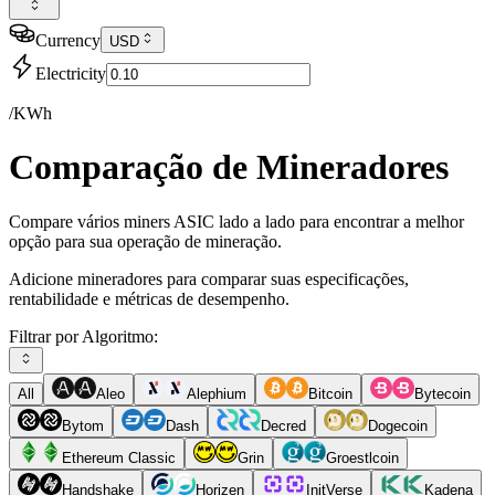
Currency
USD
Electricity
/KWh
Comparação de Mineradores
Compare vários miners ASIC lado a lado para encontrar a melhor
opção para sua operação de mineração.
Adicione mineradores para comparar suas especificações,
rentabilidade e métricas de desempenho.
Filtrar por Algoritmo:
All
Aleo
Alephium
Bitcoin
Bytecoin
Bytom
Dash
Decred
Dogecoin
Ethereum Classic
Grin
Groestlcoin
Handshake
Horizen
InitVerse
Kadena