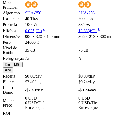
Moeda
Principal
Algoritmo
SHA-256
SHA-256
Hash rate
40 Th/s
300 Th/s
Potência
1000W
3850W
Eficácia
0.025j/Gh
12.833j/Th
Dimensões
900 × 320 × 140 mm
366 × 213 × 300 mm
Peso
24000 g
-
Nível de
35 dB
75 dB
Ruído
Refrigeração
Air
Air
Dia
Mês
Ano
Receita
$0.00
/day
$0.00
/day
Eletricidade
$2.40
/day
$9.24
/day
Lucro
-$2.40
/day
-$9.24
/day
Diário
0 USD
0 USD
Melhor
0 USD/Th/s
0 USD/Th/s
Preço
Em estoque
Em estoque
ROI
-
-