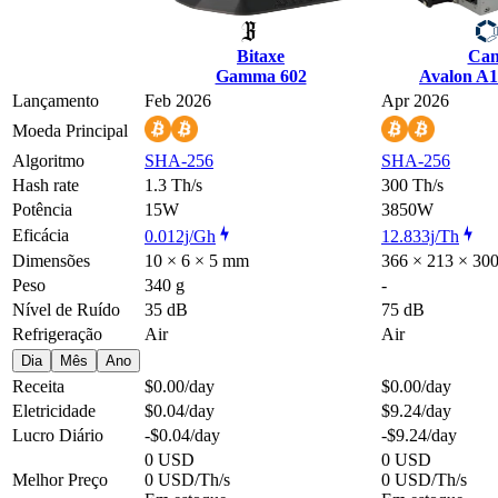
Bitaxe
Can
Gamma 602
Avalon A
Lançamento
Feb 2026
Apr 2026
Moeda Principal
Algoritmo
SHA-256
SHA-256
Hash rate
1.3 Th/s
300 Th/s
Potência
15W
3850W
Eficácia
0.012j/Gh
12.833j/Th
Dimensões
10 × 6 × 5 mm
366 × 213 × 30
Peso
340 g
-
Nível de Ruído
35 dB
75 dB
Refrigeração
Air
Air
Dia
Mês
Ano
Receita
$0.00
/day
$0.00
/day
Eletricidade
$0.04
/day
$9.24
/day
Lucro Diário
-$0.04
/day
-$9.24
/day
0 USD
0 USD
Melhor Preço
0 USD/Th/s
0 USD/Th/s