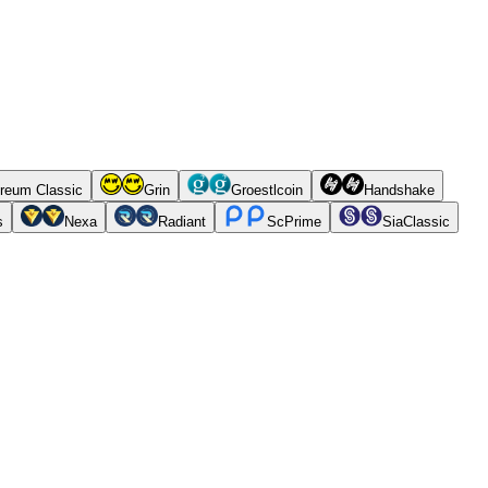
reum Classic
Grin
Groestlcoin
Handshake
s
Nexa
Radiant
ScPrime
SiaClassic