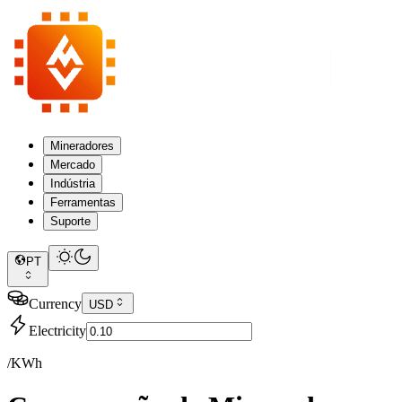
Mineradores
Mercado
Indústria
Ferramentas
Suporte
PT
Currency
USD
Electricity
/KWh