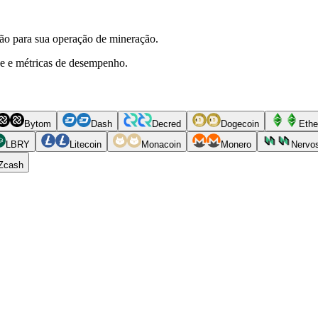
ão para sua operação de mineração.
de e métricas de desempenho.
Bytom
Dash
Decred
Dogecoin
Ethe
LBRY
Litecoin
Monacoin
Monero
Nervo
Zcash