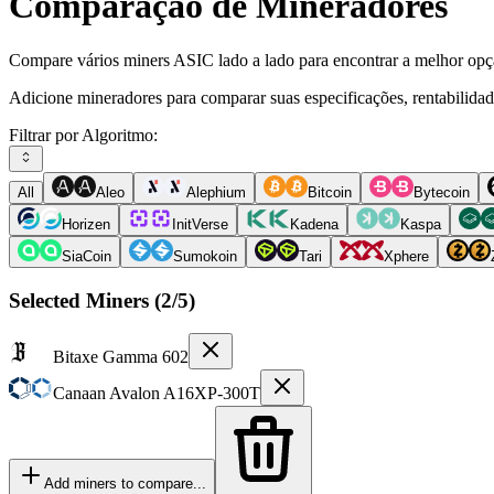
Comparação de Mineradores
Compare vários miners ASIC lado a lado para encontrar a melhor opç
Adicione mineradores para comparar suas especificações, rentabilida
Filtrar por Algoritmo:
All
Aleo
Alephium
Bitcoin
Bytecoin
Horizen
InitVerse
Kadena
Kaspa
SiaCoin
Sumokoin
Tari
Xphere
Selected Miners (
2
/5)
Bitaxe
Gamma 602
Canaan
Avalon A16XP-300T
Add miners to compare...