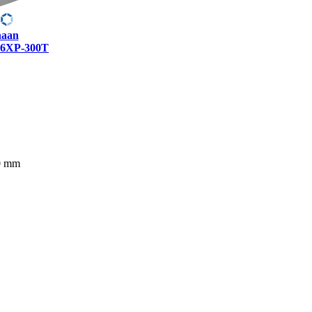
aan
16XP-300T
0 mm