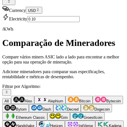
Currency
USD
Electricity
/KWh
Comparação de Mineradores
Compare vários miners ASIC lado a lado para encontrar a melhor
opção para sua operação de mineração.
Adicione mineradores para comparar suas especificações,
rentabilidade e métricas de desempenho.
Filtrar por Algoritmo:
All
Aleo
Alephium
Bitcoin
Bytecoin
Bytom
Dash
Decred
Dogecoin
Ethereum Classic
Grin
Groestlcoin
Handshake
Horizen
InitVerse
Kadena