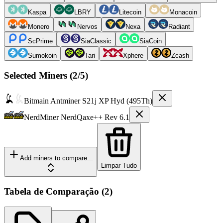
Kaspa
LBRY
Litecoin
Monacoin
Monero
Nervos
Nexa
Radiant
ScPrime
SiaClassic
SiaCoin
Sumokoin
Tari
Xphere
Zcash
Selected Miners (
2
/5)
Bitmain
Antminer S21j XP Hyd (495Th)
NerdMiner
NerdQaxe++ Rev 6.1
Add miners to compare...
Limpar Tudo
Tabela de Comparação
(
2
)