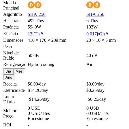
Moeda
Principal
Algoritmo
SHA-256
SHA-256
Hash rate
495 Th/s
6 Th/s
Potência
5940W
103W
Eficácia
12j/Th
0.017j/Gh
Dimensões
410 × 170 × 209 mm
20 × 10 × 5 mm
Peso
-
-
Nível de
50 dB
40 dB
Ruído
Refrigeração
Hydro-cooling
Air
Dia
Mês
Ano
Receita
$0.00
/day
$0.00
/day
Eletricidade
$14.26
/day
$0.25
/day
Lucro
-$14.26
/day
-$0.25
/day
Diário
0 USD
0 USD
Melhor
0 USD/Th/s
0 USD/Th/s
Preço
Em estoque
Em estoque
ROI
-
-