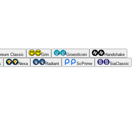
reum Classic
Grin
Groestlcoin
Handshake
s
Nexa
Radiant
ScPrime
SiaClassic