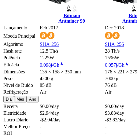
Bitmain
Bit
Antminer S9
Antmin
Lançamento
Feb 2017
Dec 2018
Moeda Principal
Algoritmo
SHA-256
SHA-256
Hash rate
12.5 Th/s
28 Th/s
Potência
1225W
1596W
Eficácia
0.098j/Gh
0.057j/Gh
Dimensões
135 × 158 × 350 mm
176 × 221 × 27
Peso
4200 g
7000 g
Nível de Ruído
85 dB
76 dB
Refrigeração
Air
Air
Dia
Mês
Ano
Receita
$0.00
/day
$0.00
/day
Eletricidade
$2.94
/day
$3.83
/day
Lucro Diário
-$2.94
/day
-$3.83
/day
Melhor Preço
-
-
ROI
-
-