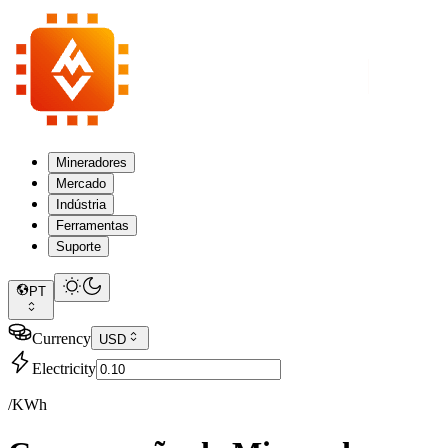
Mineradores
Mercado
Indústria
Ferramentas
Suporte
PT
Currency
USD
Electricity
/KWh