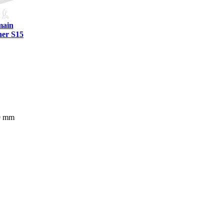
main
er S15
9 mm