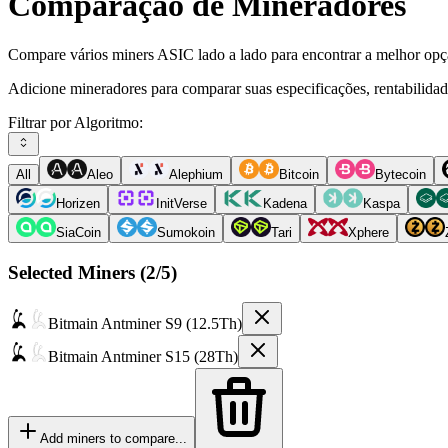
Comparação de Mineradores
Compare vários miners ASIC lado a lado para encontrar a melhor opç
Adicione mineradores para comparar suas especificações, rentabilida
Filtrar por Algoritmo:
All
Aleo
Alephium
Bitcoin
Bytecoin
Horizen
InitVerse
Kadena
Kaspa
SiaCoin
Sumokoin
Tari
Xphere
Selected Miners (
2
/5)
Bitmain
Antminer S9 (12.5Th)
Bitmain
Antminer S15 (28Th)
Add miners to compare...