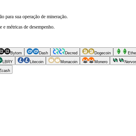
ão para sua operação de mineração.
de e métricas de desempenho.
Bytom
Dash
Decred
Dogecoin
Ethe
LBRY
Litecoin
Monacoin
Monero
Nervo
Zcash