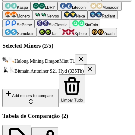
Kaspa
LBRY
Litecoin
Monacoin
Monero
Nervos
Nexa
Radiant
ScPrime
SiaClassic
SiaCoin
Sumokoin
Tari
Xphere
Zcash
Selected Miners (
2
/5)
Halong Mining
DragonMint T1
Bitmain
Antminer S21 Hyd (335Th)
Add miners to compare...
Limpar Tudo
Tabela de Comparação
(
2
)