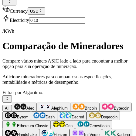
Currency
USD
Electricity
/KWh
Comparação de Mineradores
Compare vários miners ASIC lado a lado para encontrar a melhor
opção para sua operação de mineração.
Adicione mineradores para comparar suas especificações,
rentabilidade e métricas de desempenho.
Filtrar por Algoritmo:
All
Aleo
Alephium
Bitcoin
Bytecoin
Bytom
Dash
Decred
Dogecoin
Ethereum Classic
Grin
Groestlcoin
Handshake
Horizen
InitVerse
Kadena