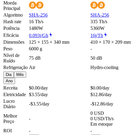
Moeda
Principal
Algoritmo
SHA-256
SHA-256
Hash rate
16 Th/s
335 Th/s
Potência
1480W
5360W
Eficácia
0.093j/Gh
16j/Th
Dimensões
125 × 155 × 340 mm
410 × 170 × 209 mm
Peso
6000 g
-
Nível de
75 dB
50 dB
Ruído
Refrigeração
Air
Hydro-cooling
Dia
Mês
Ano
Receita
$0.00
/day
$0.00
/day
Eletricidade
$3.55
/day
$12.86
/day
Lucro
-$3.55
/day
-$12.86
/day
Diário
0 USD
Melhor
-
0 USD/Th/s
Preço
Em estoque
ROI
-
-