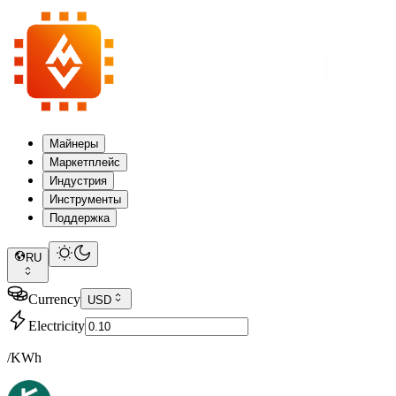
Майнеры
Маркетплейс
Индустрия
Инструменты
Поддержка
RU
Currency
USD
Electricity
/KWh