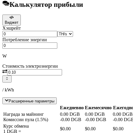
Калькулятор прибыли
Виджет
Хэшрейт
Потребление энергии
W
Стоимость электроэнергии
/ kWh
Расширенные параметры
Ежедневно
Ежемесячно
Ежегодн
Награда за майнинг
0.00
DGB
0.00
DGB
0.00
DGB
Комиссии пула
(
1.5
%)
-
0.00
DGB
-
0.00
DGB
-
0.00
DG
Курс обмена
$0.00
$0.00
$0.00
1
DGB
=