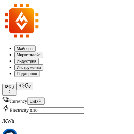
Майнеры
Маркетплейс
Индустрия
Инструменты
Поддержка
RU
Currency
USD
Electricity
/KWh