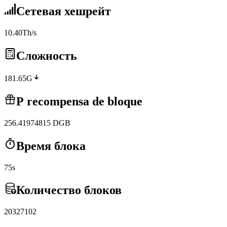
Сетевая хешрейт
10.40Th/s
Сложность
181.65G
Р recompensa de bloque
256.41974815
DGB
Время блока
75s
Количество блоков
20327102