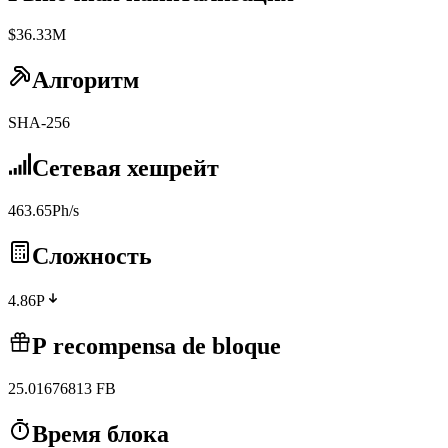
$36.33M
Алгоритм
SHA-256
Сетевая хешрейт
463.65Ph/s
Сложность
4.86P
Р recompensa de bloque
25.01676813
FB
Время блока