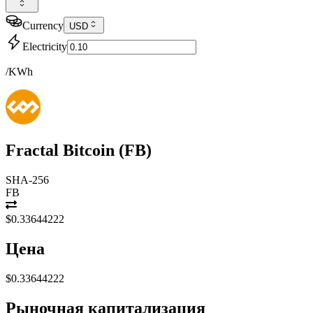
Currency
USD
Electricity
/KWh
Fractal Bitcoin
(
FB
)
SHA-256
FB
$0.33644222
Цена
$0.33644222
Рыночная капитализация