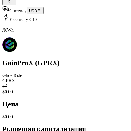
Currency
USD
Electricity
/KWh
GainProX
(
GPRX
)
GhostRider
GPRX
$0.00
Цена
$0.00
Рыночная капитализация