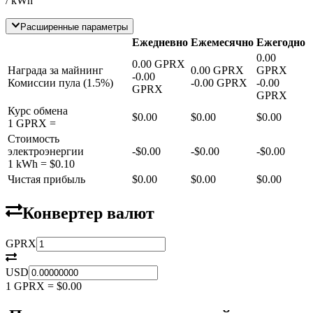
/ kWh
Расширенные параметры
Ежедневно
Ежемесячно
Ежегодно
0.00
0.00
GPRX
Награда за майнинг
0.00
GPRX
GPRX
-
0.00
Комиссии пула
(
1.5
%)
-
0.00
GPRX
-
0.00
GPRX
GPRX
Курс обмена
$0.00
$0.00
$0.00
1
GPRX
=
Стоимость
электроэнергии
-
$0.00
-
$0.00
-
$0.00
1 kWh =
$0.10
Чистая прибыль
$0.00
$0.00
$0.00
Конвертер валют
GPRX
USD
1
GPRX
=
$0.00