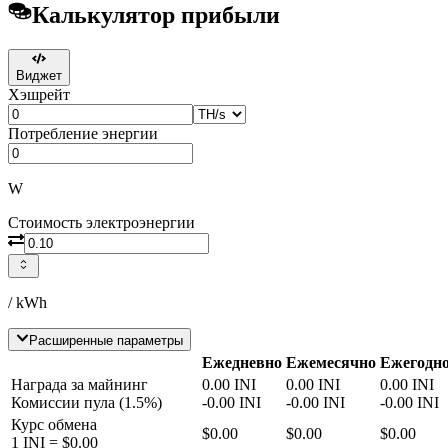
Калькулятор прибыли
Виджет
Хэшрейт
Потребление энергии
W
Стоимость электроэнергии
/ kWh
Расширенные параметры
Ежедневно
Ежемесячно
Ежегодн
Награда за майнинг
0.00
INI
0.00
INI
0.00
INI
Комиссии пула
(
1.5
%)
-
0.00
INI
-
0.00
INI
-
0.00
INI
Курс обмена
$0.00
$0.00
$0.00
1
INI
=
$0.00