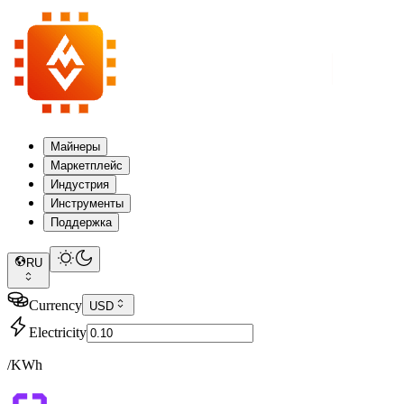
Майнеры
Маркетплейс
Индустрия
Инструменты
Поддержка
RU
Currency
USD
Electricity
/KWh