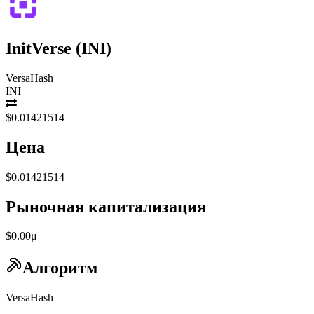
InitVerse
(
INI
)
VersaHash
INI
$0.01421514
Цена
$0.01421514
Рыночная капитализация
$0.00μ
Алгоритм
VersaHash