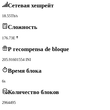
Сетевая хешрейт
18.55Th/s
Сложность
176.73E
Р recompensa de bloque
205.91601554
INI
Время блока
6s
Количество блоков
2964495