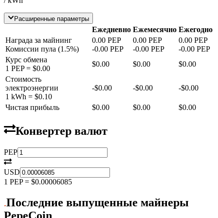
/ kWh
Расширенные параметры
Ежедневно
Ежемесячно
Ежегодно
Награда за майнинг
0.00
PEP
0.00
PEP
0.00
PEP
Комиссии пула
(
1.5
%)
-
0.00
PEP
-
0.00
PEP
-
0.00
PEP
Курс обмена
$0.00
$0.00
$0.00
1
PEP
=
$0.00
Стоимость
электроэнергии
-
$0.00
-
$0.00
-
$0.00
1 kWh =
$0.10
Чистая прибыль
$0.00
$0.00
$0.00
Конвертер валют
PEP
USD
1
PEP
=
$0.00006085
Последние выпущенные майнеры
PepeCoin