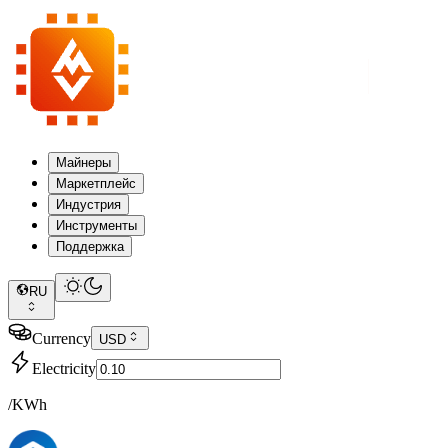
Майнеры
Маркетплейс
Индустрия
Инструменты
Поддержка
RU
Currency
USD
Electricity
/KWh