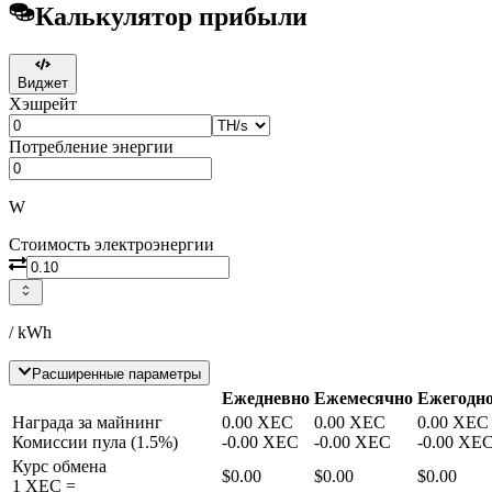
Калькулятор прибыли
Виджет
Хэшрейт
Потребление энергии
W
Стоимость электроэнергии
/ kWh
Расширенные параметры
Ежедневно
Ежемесячно
Ежегодн
Награда за майнинг
0.00
XEC
0.00
XEC
0.00
XEC
Комиссии пула
(
1.5
%)
-
0.00
XEC
-
0.00
XEC
-
0.00
XE
Курс обмена
$0.00
$0.00
$0.00
1
XEC
=