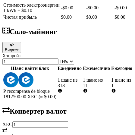
Стоимость электроэнергии
-
$0.00
-
$0.00
-
$0.00
1 kWh =
$0.10
Чистая прибыль
$0.00
$0.00
$0.00
Соло-майнинг
Виджет
Хэшрейт
Шанс найти блок
Ежедневно
Ежемесячно
Ежегодно
1 шанс из
1 шанс из
1 шанс из
318
11
1
Р recompensa de bloque
1812500.00
XEC
(≈
$0.00
)
Конвертер валют
XEC