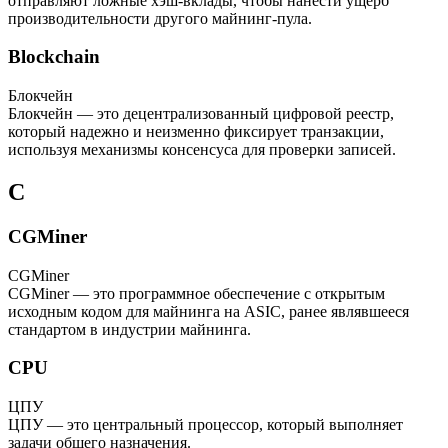
отправляют ложные хэш-вклады, чтобы нанести ущерб
производительности другого майнинг-пула.
Blockchain
Блокчейн
Блокчейн — это децентрализованный цифровой реестр,
который надежно и неизменно фиксирует транзакции,
используя механизмы консенсуса для проверки записей.
C
CGMiner
CGMiner
CGMiner — это программное обеспечение с открытым
исходным кодом для майнинга на ASIC, ранее являвшееся
стандартом в индустрии майнинга.
CPU
ЦПУ
ЦПУ — это центральный процессор, который выполняет
задачи общего назначения.