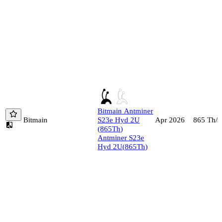
Bitmain
Antminer
Bitmain
S23e Hyd 2U
865
Th/s
Apr 2026
(
865
Th
)
Antminer S23e
Hyd 2U
(
865
Th
)