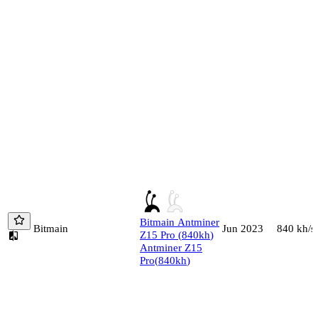
Bitmain
Antminer
Bitmain
840
kh/s
Jun 2023
Z15 Pro
(
840
kh
)
Antminer Z15
Pro
(
840
kh
)