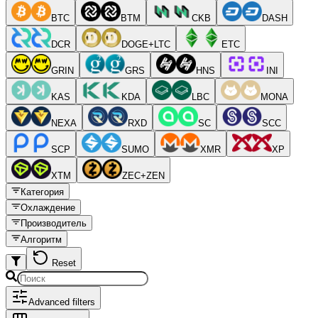
BTC
BTM
CKB
DASH
DCR
DOGE+LTC
ETC
GRIN
GRS
HNS
INI
KAS
KDA
LBC
MONA
NEXA
RXD
SC
SCC
SCP
SUMO
XMR
XP
XTM
ZEC+ZEN
Категория
Охлаждение
Производитель
Алгоритм
Reset
Advanced filters