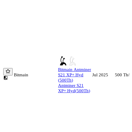
Bitmain
Antminer
Bitmain
S21 XP+ Hyd
500
Th/s
Jul 2025
(
500
Th
)
Antminer S21
XP+ Hyd
(
500
Th
)