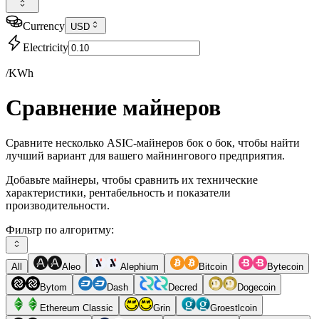
Currency
USD
Electricity
/KWh
Сравнение майнеров
Сравните несколько ASIC-майнеров бок о бок, чтобы найти
лучший вариант для вашего майнингового предприятия.
Добавьте майнеры, чтобы сравнить их технические
характеристики, рентабельность и показатели
производительности.
Фильтр по алгоритму:
All
Aleo
Alephium
Bitcoin
Bytecoin
Bytom
Dash
Decred
Dogecoin
Ethereum Classic
Grin
Groestlcoin