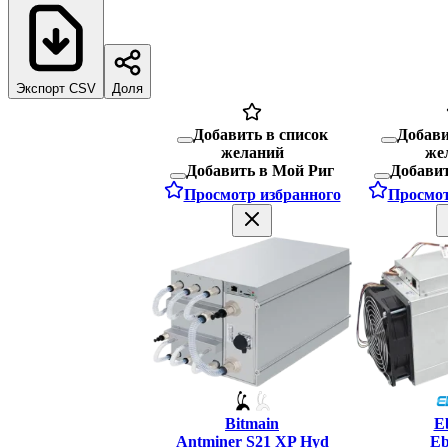
Экспорт CSV
Доля
Добавить в список
Добави
желаний
же
Добавить в Мой Риг
Добавит
Просмотр избранного
Просмот
Bitmain
E
Antminer S21 XP Hyd
Eb