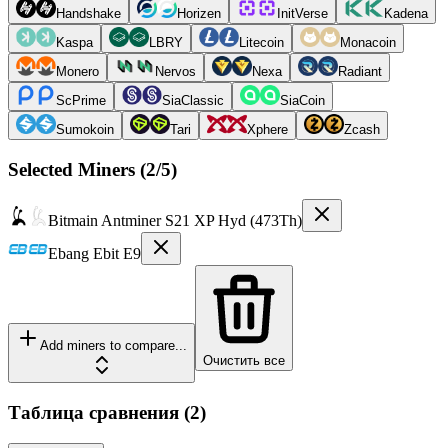
Handshake
Horizen
InitVerse
Kadena
Kaspa
LBRY
Litecoin
Monacoin
Monero
Nervos
Nexa
Radiant
ScPrime
SiaClassic
SiaCoin
Sumokoin
Tari
Xphere
Zcash
Selected Miners (
2
/5)
Bitmain
Antminer S21 XP Hyd (473Th)
Ebang
Ebit E9
Add miners to compare...
Очистить все
Таблица сравнения
(
2
)