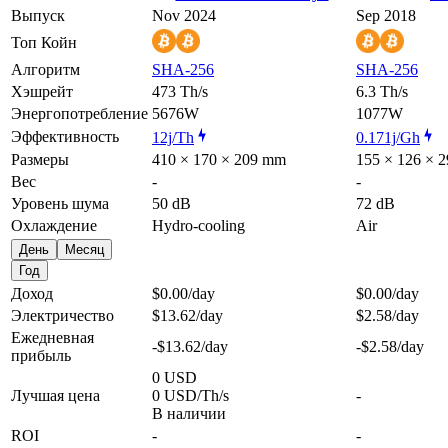
Выпуск
Nov 2024
Sep 2018
Топ Койн
Алгоритм
SHA-256
SHA-256
Хэшрейт
473 Th/s
6.3 Th/s
Энергопотребление
5676W
1077W
Эффективность
12j/Th
0.171j/Gh
Размеры
410 × 170 × 209 mm
155 × 126 × 
Вес
-
-
Уровень шума
50 dB
72 dB
Охлаждение
Hydro-cooling
Air
День
Месяц
Год
Доход
$0.00
/day
$0.00
/day
Электричество
$13.62
/day
$2.58
/day
Ежедневная
-$13.62
/day
-$2.58
/day
прибыль
0 USD
Лучшая цена
0 USD/Th/s
-
В наличии
ROI
-
-