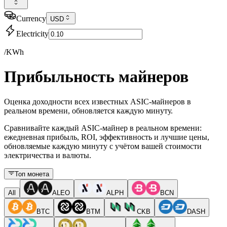
Currency
USD
Electricity
/KWh
Прибыльность майнеров
Оценка доходности всех известных ASIC-майнеров в
реальном времени, обновляется каждую минуту.
Сравнивайте каждый ASIC-майнер в реальном времени:
ежедневная прибыль, ROI, эффективность и лучшие цены,
обновляемые каждую минуту с учётом вашей стоимости
электричества и валюты.
Топ монета
All
ALEO
ALPH
BCN
BTC
BTM
CKB
DASH