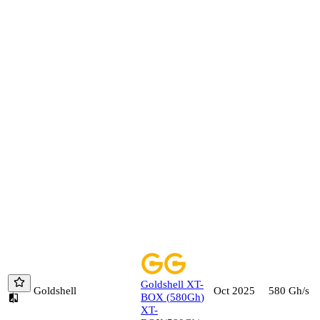
Goldshell
XT-
Goldshell
580
Gh/s
Oct 2025
BOX
(
580
Gh
)
XT-