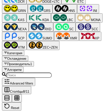
DCR
DOGE+LTC
ETC
GRIN
GRS
HNS
INI
KAS
KDA
LBC
MONA
NEXA
RXD
SC
SCC
SCP
SUMO
XMR
XP
XTM
ZEC+ZEN
Категория
Охлаждение
Производитель
1
Алгоритм
Advanced filters
Столбцы
8
/
11
Reset