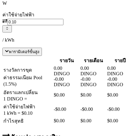
W
ค่าใช้จ่ายไฟฟ้า
/ kWh
พารามิเตอร์ขั้นสูง
รายวัน
รายเดือน
รายปี
0.00
0.00
0.00
รางวัลการขุด
DINGO
DINGO
DINGO
ค่าธรรมเนียม Pool
-
0.00
-
0.00
-
0.00
(
1.5
%)
DINGO
DINGO
DINGO
อัตราแลกเปลี่ยน
$0.00
$0.00
$0.00
1
DINGO
=
ค่าใช้จ่ายไฟฟ้า
-
$0.00
-
$0.00
-
$0.00
1 kWh =
$0.10
$0.00
$0.00
$0.00
กำไรสุทธิ