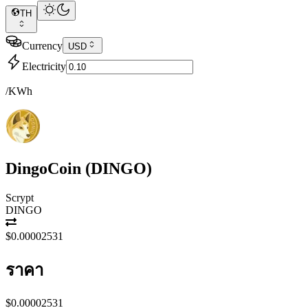
TH
Currency
USD
Electricity
/KWh
DingoCoin
(
DINGO
)
Scrypt
DINGO
$0.00002531
ราคา
$0.00002531