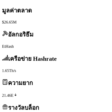
มูลค่าตลาด
$26.65M
อัลกอริธึม
EtHash
เครือข่าย Hashrate
1.65Th/s
ความยาก
21.46E
รางวัลบล็อก