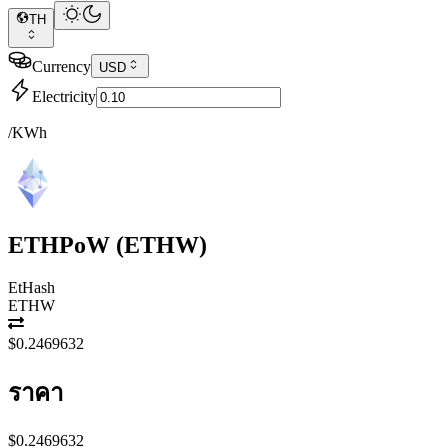
TH
Currency
USD
Electricity
/KWh
ETHPoW
(
ETHW
)
EtHash
ETHW
$0.2469632
ราคา
$0.2469632