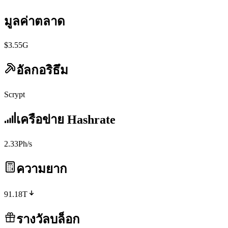
มูลค่าตลาด
$3.55G
อัลกอริธึม
Scrypt
เครือข่าย Hashrate
2.33Ph/s
ความยาก
91.18T
รางวัลบล็อก