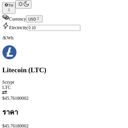
TH
Currency
USD
Electricity
/KWh
Litecoin
(
LTC
)
Scrypt
LTC
$45.76180002
ราคา
$45.76180002