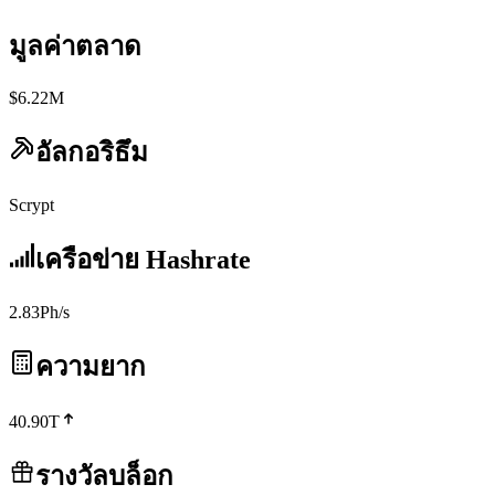
มูลค่าตลาด
$6.22M
อัลกอริธึม
Scrypt
เครือข่าย Hashrate
2.83Ph/s
ความยาก
40.90T
รางวัลบล็อก