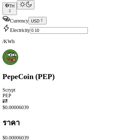
TH
Currency
USD
Electricity
/KWh
PepeCoin
(
PEP
)
Scrypt
PEP
$0.00006039
ราคา
$0.00006039