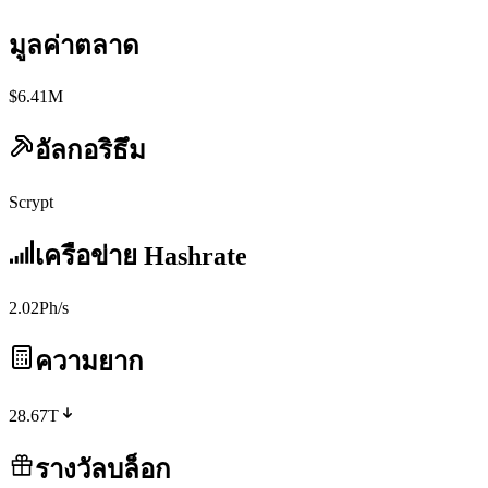
มูลค่าตลาด
$6.41M
อัลกอริธึม
Scrypt
เครือข่าย Hashrate
2.02Ph/s
ความยาก
28.67T
รางวัลบล็อก