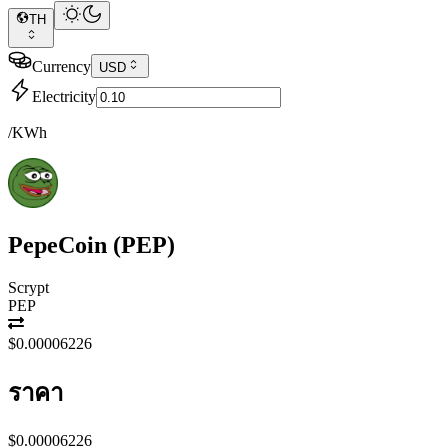
TH
Currency
USD
Electricity
/KWh
PepeCoin
(
PEP
)
Scrypt
PEP
$0.00006226
ราคา
$0.00006226