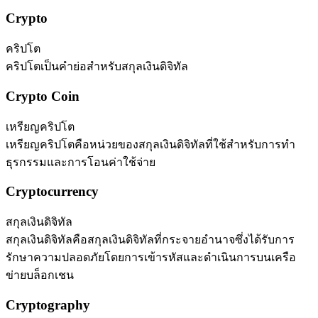
Crypto
คริปโต
คริปโตเป็นคำย่อสำหรับสกุลเงินดิจิทัล
Crypto Coin
เหรียญคริปโต
เหรียญคริปโตคือหน่วยของสกุลเงินดิจิทัลที่ใช้สำหรับการทำ
ธุรกรรมและการโอนค่าใช้จ่าย
Cryptocurrency
สกุลเงินดิจิทัล
สกุลเงินดิจิทัลคือสกุลเงินดิจิทัลที่กระจายอำนาจซึ่งได้รับการ
รักษาความปลอดภัยโดยการเข้ารหัสและดำเนินการบนเครือ
ข่ายบล็อกเชน
Cryptography