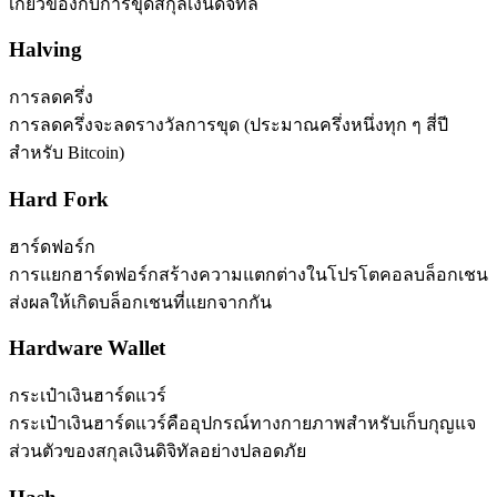
เกี่ยวข้องกับการขุดสกุลเงินดิจิทัล
Halving
การลดครึ่ง
การลดครึ่งจะลดรางวัลการขุด (ประมาณครึ่งหนึ่งทุก ๆ สี่ปี
สำหรับ Bitcoin)
Hard Fork
ฮาร์ดฟอร์ก
การแยกฮาร์ดฟอร์กสร้างความแตกต่างในโปรโตคอลบล็อกเชน
ส่งผลให้เกิดบล็อกเชนที่แยกจากกัน
Hardware Wallet
กระเป๋าเงินฮาร์ดแวร์
กระเป๋าเงินฮาร์ดแวร์คืออุปกรณ์ทางกายภาพสำหรับเก็บกุญแจ
ส่วนตัวของสกุลเงินดิจิทัลอย่างปลอดภัย