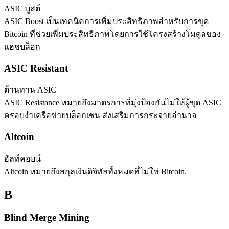
ASIC บูสต์
ASIC Boost เป็นเทคนิคการเพิ่มประสิทธิภาพสำหรับการขุด
Bitcoin ที่ช่วยเพิ่มประสิทธิภาพโดยการใช้โครงสร้างโมดูลของ
แฮชบล็อก
ASIC Resistant
ต้านทาน ASIC
ASIC Resistance หมายถึงมาตรการที่มุ่งป้องกันไม่ให้ผู้ขุด ASIC
ครอบงำเครือข่ายบล็อกเชน ส่งเสริมการกระจายอำนาจ
Altcoin
อัลท์คอยน์
Altcoin หมายถึงสกุลเงินดิจิทัลทั้งหมดที่ไม่ใช่ Bitcoin.
B
Blind Merge Mining