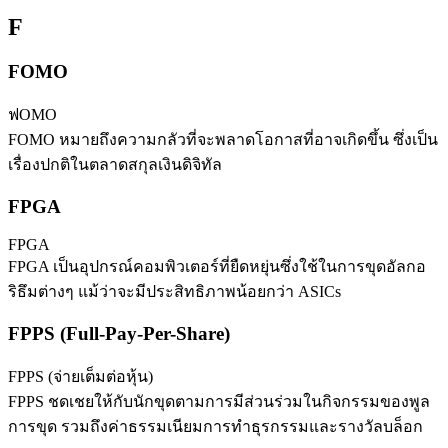
F
FOMO
ฟOMO
FOMO หมายถึงความกลัวที่จะพลาดโอกาสที่อาจเกิดขึ้น ซึ่งเป็น
เรื่องปกติในตลาดสกุลเงินดิจิทัล
FPGA
FPGA
FPGA เป็นอุปกรณ์คอมพิวเตอร์ที่ยืดหยุ่นซึ่งใช้ในการขุดอัลกอ
ริธึมต่างๆ แม้ว่าจะมีประสิทธิภาพน้อยกว่า ASICs
FPPS (Full-Pay-Per-Share)
FPPS (จ่ายเต็มต่อหุ้น)
FPPS ชดเชยให้กับนักขุดตามการมีส่วนร่วมในกิจกรรมของพูล
การขุด รวมถึงค่าธรรมเนียมการทำธุรกรรมและรางวัลบล็อก