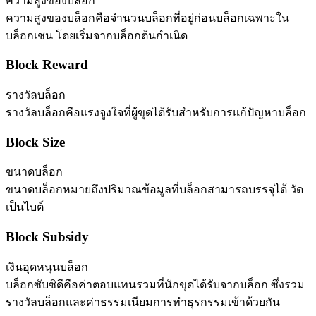
ความสูงของบล็อก
ความสูงของบล็อกคือจำนวนบล็อกที่อยู่ก่อนบล็อกเฉพาะใน
บล็อกเชน โดยเริ่มจากบล็อกต้นกำเนิด
Block Reward
รางวัลบล็อก
รางวัลบล็อกคือแรงจูงใจที่ผู้ขุดได้รับสำหรับการแก้ปัญหาบล็อก
Block Size
ขนาดบล็อก
ขนาดบล็อกหมายถึงปริมาณข้อมูลที่บล็อกสามารถบรรจุได้ วัด
เป็นไบต์
Block Subsidy
เงินอุดหนุนบล็อก
บล็อกซับซิดีคือค่าตอบแทนรวมที่นักขุดได้รับจากบล็อก ซึ่งรวม
รางวัลบล็อกและค่าธรรมเนียมการทำธุรกรรมเข้าด้วยกัน