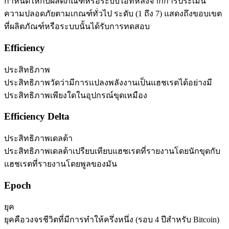
กำหนดให้กับผลิตภัณฑ์หรือระบบไอทีหลังจากการประเมิน
ความปลอดภัยตามเกณฑ์ทั่วไป ระดับ (1 ถึง 7) แสดงถึงขอบเขต
ที่ผลิตภัณฑ์หรือระบบนั้นได้รับการทดสอบ
Efficiency
ประสิทธิภาพ
ประสิทธิภาพวัดว่ามีการแปลงพลังงานเป็นแฮชเรตได้อย่างมี
ประสิทธิภาพเพียงใดในอุปกรณ์ขุดเหมือง
Efficiency Delta
ประสิทธิภาพเดลต้า
ประสิทธิภาพเดลต้าเปรียบเทียบแฮชเรตที่รายงานโดยนักขุดกับ
แฮชเรตที่รายงานโดยพูลของมัน
Epoch
ยุค
ยุคคือวงจรชีวิตที่มีการทำให้ครึ่งหนึ่ง (รอบ 4 ปีสำหรับ Bitcoin)