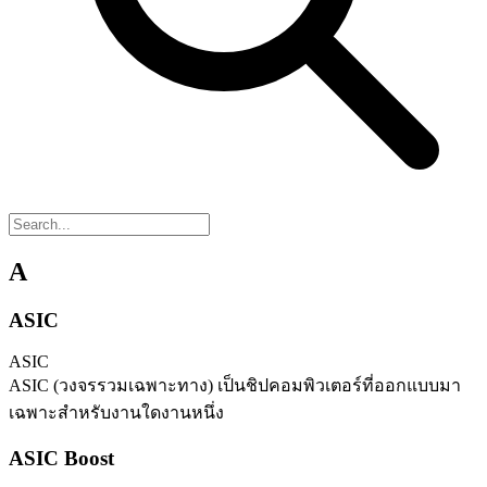
A
ASIC
ASIC
ASIC (วงจรรวมเฉพาะทาง) เป็นชิปคอมพิวเตอร์ที่ออกแบบมา
เฉพาะสำหรับงานใดงานหนึ่ง
ASIC Boost