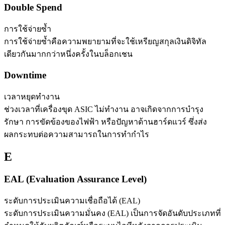
Double Spend
การใช้จ่ายซ้ำ
การใช้จ่ายซ้ำคือความพยายามที่จะใช้เหรียญสกุลเงินดิจิทัล
เดียวกันมากกว่าหนึ่งครั้งในบล็อกเชน
Downtime
เวลาหยุดทำงาน
ช่วงเวลาที่เครื่องขุด ASIC ไม่ทำงาน อาจเกิดจากการบำรุง
รักษา การขัดข้องของไฟฟ้า หรือปัญหาด้านฮาร์ดแวร์ ซึ่งส่ง
ผลกระทบต่อความสามารถในการทำกำไร
E
EAL (Evaluation Assurance Level)
ระดับการประเมินความเชื่อถือได้ (EAL)
ระดับการประเมินความมั่นคง (EAL) เป็นการจัดอันดับประเภทที่