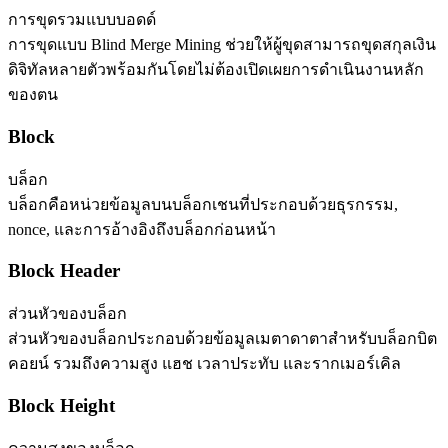
การขุดรวมแบบบอดด์
การขุดแบบ Blind Merge Mining ช่วยให้ผู้ขุดสามารถขุดสกุลเงิน
ดิจิทัลหลายตัวพร้อมกันโดยไม่ต้องเปิดเผยการดำเนินงานหลัก
ของตน
Block
บล็อก
บล็อกคือหน่วยข้อมูลบนบล็อกเชนที่ประกอบด้วยธุรกรรม,
nonce, และการอ้างอิงถึงบล็อกก่อนหน้า
Block Header
ส่วนหัวของบล็อก
ส่วนหัวของบล็อกประกอบด้วยข้อมูลเมตาดาตาสำหรับบล็อกบิต
คอยน์ รวมถึงความสูง แฮช เวลาประทับ และรากเมอร์เคิล
Block Height