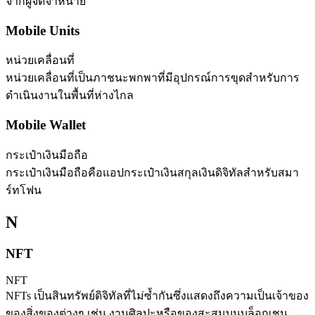
จากผู้จัดจำหน่าย
Mobile Units
หน่วยเคลื่อนที่
หน่วยเคลื่อนที่เป็นภาชนะพกพาที่มีอุปกรณ์การขุดสำหรับการ
ดำเนินงานในพื้นที่ห่างไกล
Mobile Wallet
กระเป๋าเงินมือถือ
กระเป๋าเงินมือถือคือแอปกระเป๋าเงินสกุลเงินดิจิทัลสำหรับสมา
ร์ทโฟน
N
NFT
NFT
NFTs เป็นสินทรัพย์ดิจิทัลที่ไม่ซ้ำกันซึ่งแสดงถึงความเป็นเจ้าของ
ของสิ่งของต่างๆ เช่น งานศิลปะหรือของสะสมบนบล็อกเชน