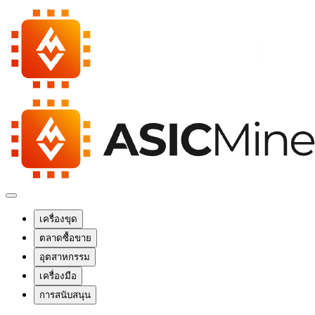
เครื่องขุด
ตลาดซื้อขาย
อุตสาหกรรม
เครื่องมือ
การสนับสนุน