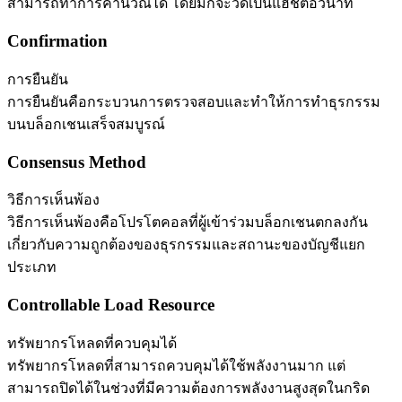
สามารถทำการคำนวณได้ โดยมักจะวัดเป็นแฮชต่อวินาที
Confirmation
การยืนยัน
การยืนยันคือกระบวนการตรวจสอบและทำให้การทำธุรกรรม
บนบล็อกเชนเสร็จสมบูรณ์
Consensus Method
วิธีการเห็นพ้อง
วิธีการเห็นพ้องคือโปรโตคอลที่ผู้เข้าร่วมบล็อกเชนตกลงกัน
เกี่ยวกับความถูกต้องของธุรกรรมและสถานะของบัญชีแยก
ประเภท
Controllable Load Resource
ทรัพยากรโหลดที่ควบคุมได้
ทรัพยากรโหลดที่สามารถควบคุมได้ใช้พลังงานมาก แต่
สามารถปิดได้ในช่วงที่มีความต้องการพลังงานสูงสุดในกริด