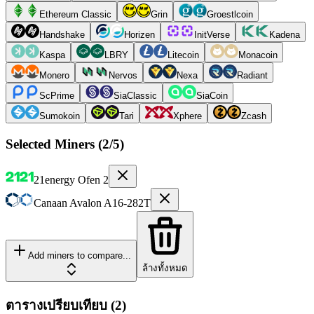
Ethereum Classic
Grin
Groestlcoin
Handshake
Horizen
InitVerse
Kadena
Kaspa
LBRY
Litecoin
Monacoin
Monero
Nervos
Nexa
Radiant
ScPrime
SiaClassic
SiaCoin
Sumokoin
Tari
Xphere
Zcash
Selected Miners (
2
/5)
21energy
Ofen 2
Canaan
Avalon A16-282T
Add miners to compare...
ล้างทั้งหมด
ตารางเปรียบเทียบ
(
2
)