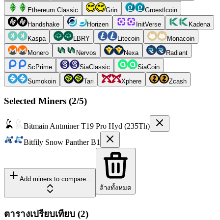
Ethereum Classic
Grin
Groestlcoin
Handshake
Horizen
InitVerse
Kadena
Kaspa
LBRY
Litecoin
Monacoin
Monero
Nervos
Nexa
Radiant
ScPrime
SiaClassic
SiaCoin
Sumokoin
Tari
Xphere
Zcash
Selected Miners (
2
/5)
Bitmain
Antminer T19 Pro Hyd (235Th)
Bitfily
Snow Panther B1
Add miners to compare...
ล้างทั้งหมด
ตารางเปรียบเทียบ
(
2
)