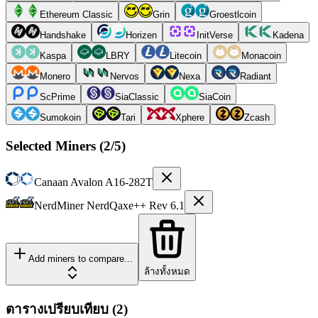
Ethereum Classic
Grin
Groestlcoin
Handshake
Horizen
InitVerse
Kadena
Kaspa
LBRY
Litecoin
Monacoin
Monero
Nervos
Nexa
Radiant
ScPrime
SiaClassic
SiaCoin
Sumokoin
Tari
Xphere
Zcash
Selected Miners (
2
/5)
Canaan
Avalon A16-282T
NerdMiner
NerdQaxe++ Rev 6.1
Add miners to compare...
ล้างทั้งหมด
ตารางเปรียบเทียบ
(
2
)