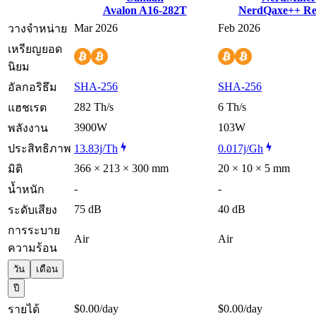
Avalon A16-282T
NerdQaxe++ Re
Mar 2026
Feb 2026
วางจำหน่าย
เหรียญยอด
นิยม
SHA-256
SHA-256
อัลกอริธึม
282 Th/s
6 Th/s
แฮชเรต
3900W
103W
พลังงาน
ประสิทธิภาพ
13.83j/Th
0.017j/Gh
366 × 213 × 300 mm
20 × 10 × 5 mm
มิติ
-
-
น้ำหนัก
75 dB
40 dB
ระดับเสียง
การระบาย
Air
Air
ความร้อน
วัน
เดือน
ปี
$0.00
/day
$0.00
/day
รายได้