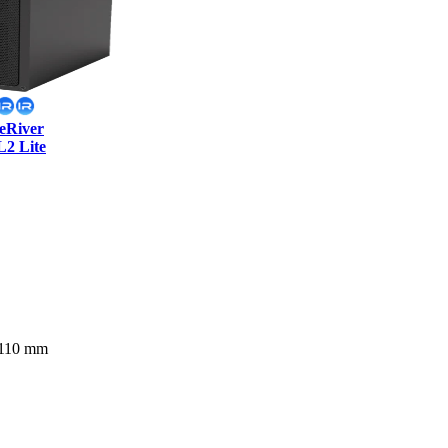
ceRiver
2 Lite
 110 mm