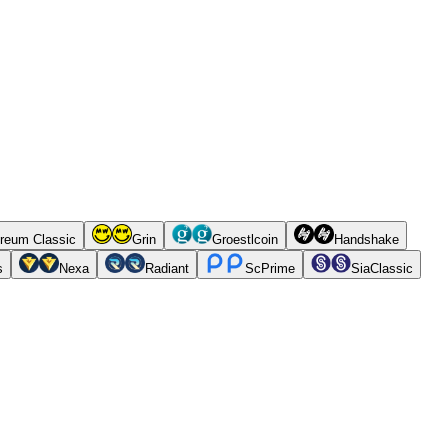
reum Classic
Grin
Groestlcoin
Handshake
s
Nexa
Radiant
ScPrime
SiaClassic