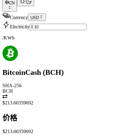
CN
Currency
USD
Electricity
/KWh
BitcoinCash
(
BCH
)
SHA-256
BCH
$213.60359692
价格
$213.60359692