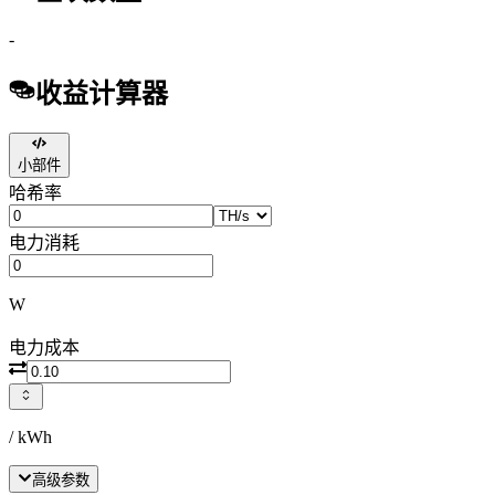
-
收益计算器
小部件
哈希率
电力消耗
W
电力成本
/ kWh
高级参数