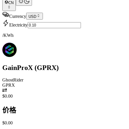
CN
Currency
USD
Electricity
/KWh
GainProX
(
GPRX
)
GhostRider
GPRX
$0.00
价格
$0.00