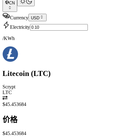
CN
Currency
USD
Electricity
/KWh
Litecoin
(
LTC
)
Scrypt
LTC
$45.453684
价格
$45.453684