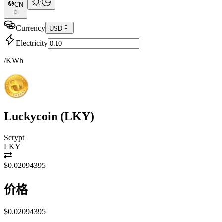
CN
Currency
USD
Electricity
/KWh
Luckycoin
(
LKY
)
Scrypt
LKY
$0.02094395
价格
$0.02094395