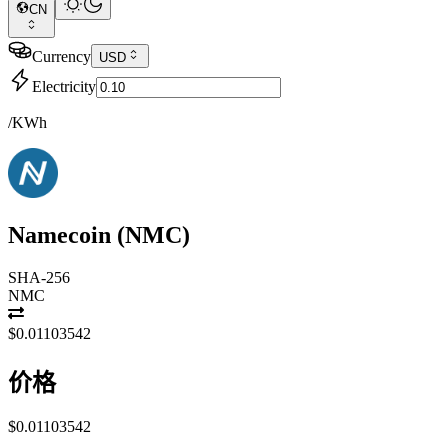
CN
Currency
USD
Electricity
/KWh
Namecoin
(
NMC
)
SHA-256
NMC
$0.01103542
价格
$0.01103542