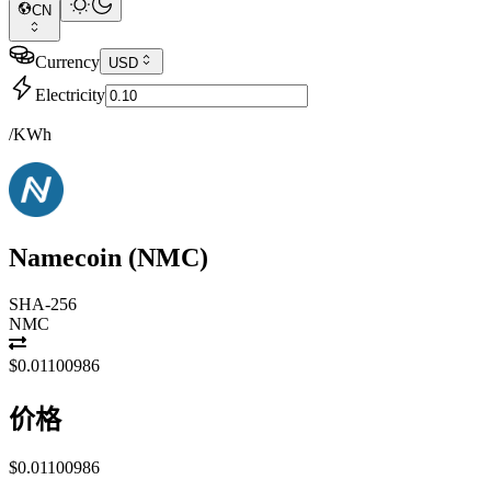
CN
Currency
USD
Electricity
/KWh
Namecoin
(
NMC
)
SHA-256
NMC
$0.01100986
价格
$0.01100986