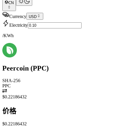
CN
Currency
USD
Electricity
/KWh
Peercoin
(
PPC
)
SHA-256
PPC
$0.22186432
价格
$0.22186432