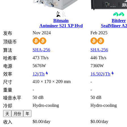
Bitmain
Bitdeer
Antminer S21 XP Hyd
SealMiner A
Nov 2024
Feb 2025
发布
顶级币
SHA-256
SHA-256
算法
473 Th/s
446 Th/s
哈希率
5676W
7360W
电源
12j/Th
16.502j/Th
效率
410 × 170 × 209 mm
-
尺寸
-
-
重量
50 dB
50 dB
噪音水平
Hydro-cooling
Hydro-cooling
冷却
天
月份
年
$0.00
/day
$0.00
/day
收入