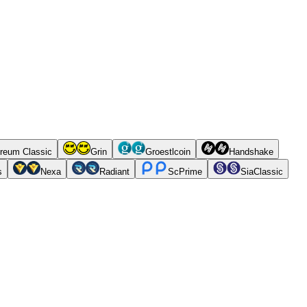
reum Classic
Grin
Groestlcoin
Handshake
s
Nexa
Radiant
ScPrime
SiaClassic