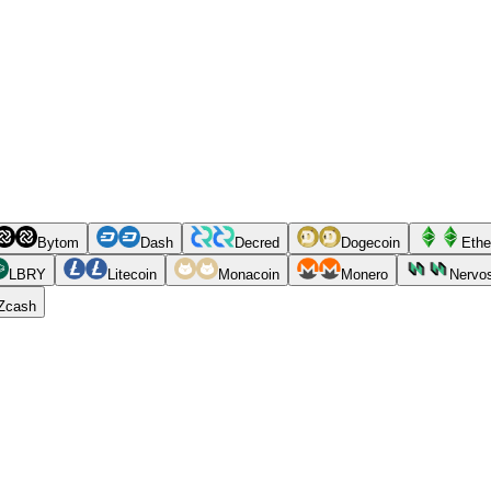
Bytom
Dash
Decred
Dogecoin
Ethe
LBRY
Litecoin
Monacoin
Monero
Nervo
Zcash