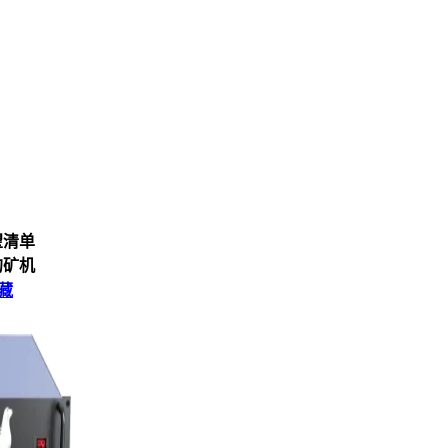
望清单
的矿机
藏